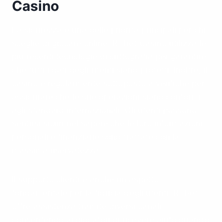
Casino
La sicurezza è una delle priorità principali per chi
sceglie di giocare online. RTbet Casino utilizza le
più recenti tecnologie di crittografia per garantire
che tutti i dati degli utenti siano protetti. Inoltre, il
casinò è regolarmente sottoposto a verifiche per
assicurare che le sue operazioni siano conformi
agli standard internazionali. Gli utenti possono
sentirsi sicuri nel sapere che le loro informazioni
personali e finanziarie sono trattate con la
massima riservatezza.
Il supporto clienti è anche un aspetto
fondamentale per la fiducia degli utenti. RTbet
offre assistenza tramite diversi canali,
consentendo ai giocatori di ricevere aiuto quando