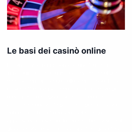
Le basi dei casinò online
I casinò online rappresentano una forma di
intrattenimento che unisce la comodità del gioco
da casa con l’emozione delle scommesse. RTbet
Casino offre una piattaforma intuitiva, dove gli
utenti possono registrarsi rapidamente e
accedere a una vasta gamma di giochi. I casinò
online come RTbet non sono solo per gli
appassionati di slot; includono anche tavoli per il
gioco dal vivo e scommesse sportive, garantendo