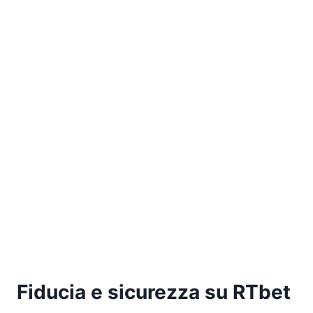
Varietà di giochi: oltre 7000 slot e giochi da
tavolo disponibili.
Gioco dal vivo: interazione in tempo reale
con croupier professionisti.
Promozioni frequenti: bonus e giri gratuiti
regolarmente aggiornati.
Depositi e prelievi rapidi: transazioni sicure e
veloci.
Ogni aspetto di RTbet Casino è pensato per
offrire il massimo del divertimento e della
sicurezza, posizionandosi come una delle migliori
scelte nel panorama dei casinò online.
Fiducia e sicurezza su RTbet