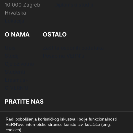
10 000 Zagreb
Diplomski studiji
Hrvatska
Lokacija
O NAMA
OSTALO
Upisi
Zaštita osobnih podataka
Studiji
Posao na VERN'u
Cjeloživotno
Studenti
Erasmus+
O VERN’U
PRATITE NAS
Radi poboljšanja korisničkog iskustva i bolje funkcionalnosti
VERN'ove internetske stranice koriste tzv. kolačiće (eng.
cookies).