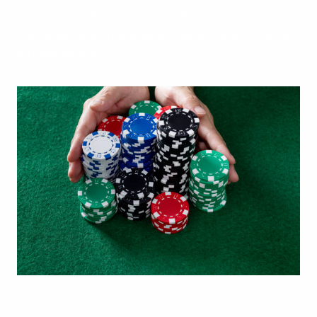
necessario. Questo servizio efficiente
contribuisce a creare un ambiente di gioco sicuro
e rassicurante.