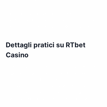
Registrazione semplice e veloce
Accesso immediato a bonus e promozioni
Sicurezza nei depositi e nelle transazioni
Dettagli pratici su RTbet
Casino
RTbet Casino non solo offre un’ampia selezione
di giochi, ma garantisce anche un’esperienza
utente di alta qualità. La piattaforma è
ottimizzata per tutti i dispositivi, compresi
smartphone e tablet, consentendo ai giocatori di
divertirsi ovunque si trovino. Inoltre, il casinò
propone un’ampia gamma di metodi di