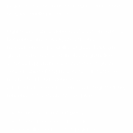
pagamento, assicurando che ogni utente possa
scegliere quello più comodo.
Ogni nuovo iscritto viene accolto con un bonus di
benvenuto fino a 500€, che aumenta
notevolmente le possibilità di gioco. I 200 giri
gratuiti sono accreditati in blocchi giornalieri,
offrendo l’opportunità di esplorare vari giochi
senza rischiare il proprio denaro. È importante
notare che il bonus viene attivato
automaticamente al momento della registrazione,
rendendo tutto ancora più semplice.
Accesso a oltre 7000 giochi
Bonus di benvenuto immediato
Versatilità nei metodi di pagamento