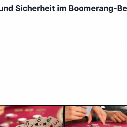
und Sicherheit im Boomerang-Be
Casino legt großen Wert auf die Sicherheit seiner Spiel
 Verschlüsselungstechnologien, um sicherzustellen, d
ten geschützt sind. Zudem wird eine Altersverifizierung
ss nur volljährige Spieler Zugang zur Plattform haben. Di
hrieben, sondern auch ein wichtiger Bestandteil des
wusstseins des Casinos.
chtet sich das Casino, alle Spielerinformationen gemäß 
nien zu behandeln, sodass Spieler sicher sein können, d
nd. Dies stärkt das Vertrauen und fördert ein positives 