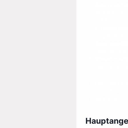
Details verifi
Alterverifizie
erfüllen.
Einzahlung v
tätigen Sie Ih
Spiel auswäh
Spiel aus, sei
Bonusse nutz
zusätzliche Vo
Einfacher Regi
Schnelle Alter
Vielfältige Z
Hauptange