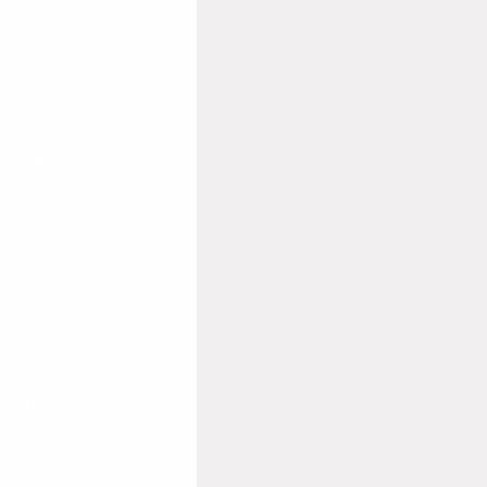
 der großen
te, die das Casino
eichnete Wahl für