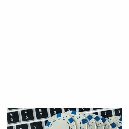
Daten der Spieler zu schützen. Die Verwendung
neuester Verschlüsselungstechnologien stellt
sicher, dass alle Transaktionen und persönlichen
Informationen vor unbefugtem Zugriff geschützt
sind.
Darüber hinaus bietet ein gutes Casino einen
umfassenden Kundensupport, der 24/7
verfügbar ist. Dies bedeutet, dass Spieler
jederzeit Unterstützung erhalten können, sei es
bei Fragen zu Spielen, Einzahlungen oder
Auszahlungen.