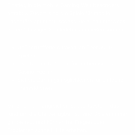
Einstieg in die mobile Gaming-Welt besonders
attraktiv. Zudem sind die Spiele für mobile
Endgeräte optimiert, sodass Sie auch unterwegs
ein erstklassiges Spielerlebnis genießen können.
Unübertroffene Auswahl an über 5000
Spielen
Live-Dealer-Optionen für authentisches
Casino-Feeling
Sichere Zahlungsmöglichkeiten für einfache
Transaktionen
Mit einem umfangreichen Supportsystem, das
rund um die Uhr verfügbar ist, sind Spieler immer
gut betreut und können bei Fragen oder
Problemen schnell Hilfe erhalten.