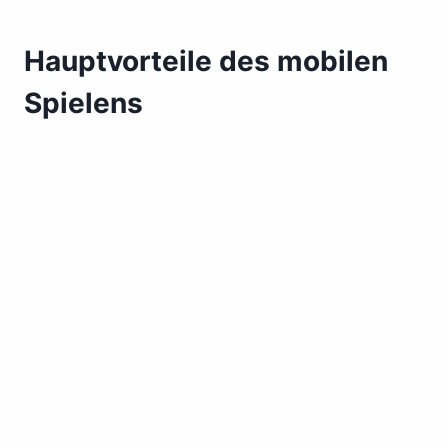
Hauptvorteile des mobilen
Spielens
Das mobile Gaming bietet viele Vorteile, die
sowohl neue als auch erfahrene Spieler
ansprechen. Die Flexibilität, jederzeit und überall
auf Spiele zugreifen zu können, ist einer der
größten Vorteile. Darüber hinaus gibt es oft
spezielle mobile Boni, die nicht nur den Anreiz
erhöhen, sondern auch das Spielerlebnis weiter
verbessern.
Bequemer Zugang zu Spielen von überall
Exklusive mobile Boni für zusätzliche