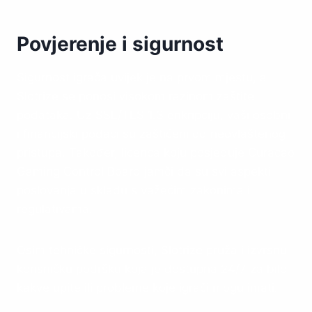
Povjerenje i sigurnost
Sigurnost igrača uvijek je na prvom mjestu, a
Slotrize se ponosi visokom razinom zaštite
podataka. Uz SSL/TLS 1.3 enkripciju, vaši osobni
i financijski podaci su zaštićeni od neovlaštenog
pristupa. Također, licenca koju posjeduje Curacao
Gaming Control Board jamči da su svi aspekti
poslovanja u skladu s važećim zakonima i
regulativama.
Osim tehničke sigurnosti, Slotrize pruža i izvrsnu
korisničku podršku koja je dostupna 24/7 za bilo
kakve upite ili probleme koje igrači mogu imati.