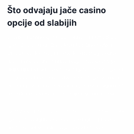
Što odvajaju jače casino
opcije od slabijih
U svijetu online igara, dostupnost i raznolikost
igara često su ključni faktori koji čine razliku
između kvalitetnog i manje kvalitetnog casina.
Jači online casinovi nude bogatstvo sadržaja,
uključujući široku paletu slot igara, stolnih igara i
mogućnosti klađenja uživo. Osim toga, važno je
obratiti pažnju i na korisničku podršku, sigurnost
te različite bonuse i promocije koje nudi casino.
Slotrize se ističe svojom ponudom od preko 6000
igara, što osigurava da će svaki igrač pronaći
nešto za sebe. Osim toga, visoki standardi