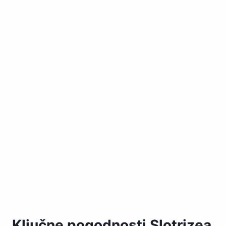
Vreme
Vreme
Metoda
Limit
depozita
isplate
Bankovna
1-3 radna
Min 10 €, Max
Odmah
kartica
dana
5000 €
Elektronski
Do 24
Min 5 €, Max
Odmah
novčanici
sata
3000 €
3-5
Bankovni
1-2 radna
Min 50 €, Max
radnih
transfer
dana
10000 €
dana
Izbor pravog načina uplate i isplate može
značajno utjecati na vaše iskustvo igranja. U
Slotrizeu, igračima su dostupne različite metode
koje osiguravaju brze i sigurne transakcije.
Ključne pogodnosti Slotrizea