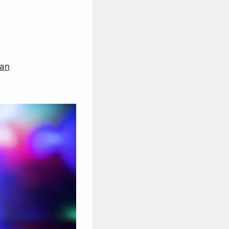
orm för många
abbt och enkelt
veta för att kunna
man
, från viktiga