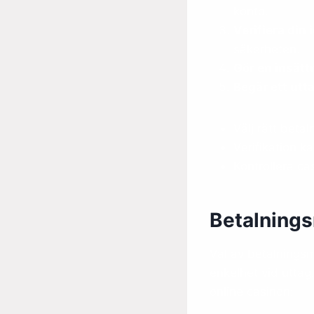
konto.
Verifiera din 
säkerheten.
Gör en insätt
Begär ett utt
Välj rätt beta
Verifikation 
Kontrollera cas
Betalnings
Val av betalningsm
enkelhet vid uttag
online casinon: