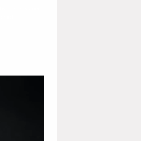
itiva recensioner.
appnad