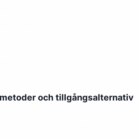
identitet:
Många casinon kräver identitetsverifiering för 
ning:
Sätt in pengar med en metod som också stöder sn
ag:
Använd casinots uttagsfunktion för att begära att din
lningsmetod för snabbare uttag.
kan påskynda processen.
inots uttagsvillkor innan insättning.
metoder och tillgångsalternativ
etod är en av de mest avgörande faktorerna när det gäl
. Här är en översikt av olika betalningsmetoder som of