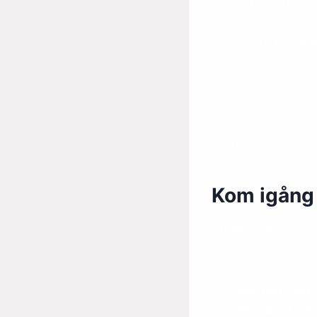
stöds, hur lång ti
missar dessa detal
Genom att ha en kl
plattform för dina
Att jämföra casinon
det mesta av ditt 
online casino påve
Kom igång
Att inledningsvis 
säkerställa en smi
Välj rätt casi
Skapa ett kon