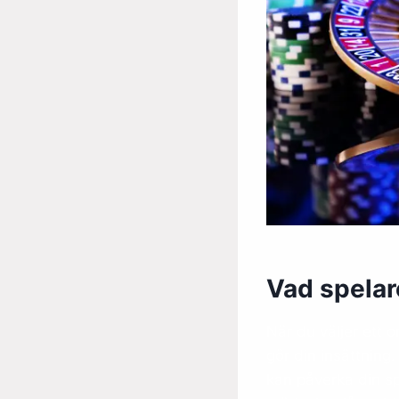
Vad spelar
När du väljer ett 
gör din insättning.
kan påverka din sp