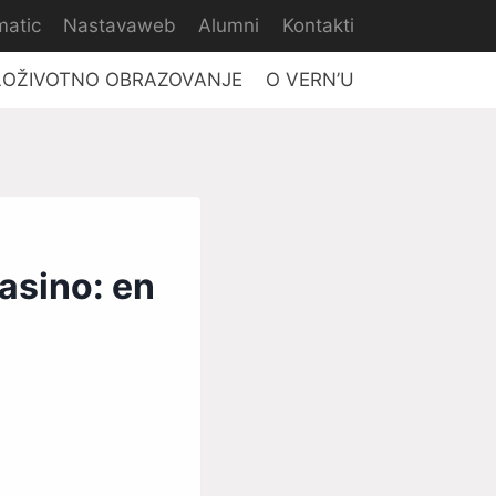
atic
Nastavaweb
Alumni
Kontakti
LOŽIVOTNO OBRAZOVANJE
O VERN’U
asino: en