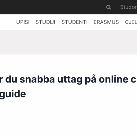
Studom
UPISI
STUDIJI
STUDENTI
ERASMUS
CJE
r du snabba uttag på online c
 guide
8. lipnja 2026.