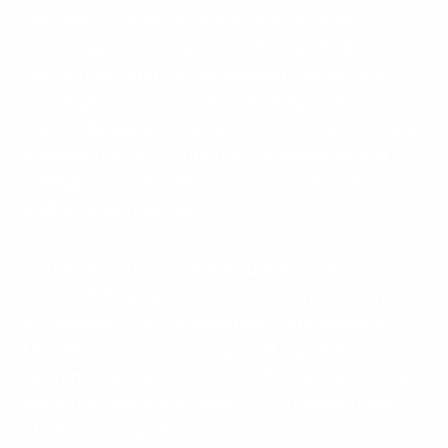
SlotHunter Casino är inte svenskt licensierat,
men erbjuder en trygg och säker spelmiljö med
den senaste krypteringstekniken. Spelare kan
vara lugna med att deras personliga och
finansiella uppgifter är skyddade. Casinot arbetar
ständigt med att upprätthålla säkerheten och
pålitligheten i sina tjänster, vilket bidrar till en
hållbar spelupplevelse.
Genom att säkerställa transparens och
ansvarsfullt spelande, visar SlotHunter Casino
sitt engagemang för spelarnas välbefinnande.
Det finns även nödvändiga verktyg för att
begränsa spelande och identifiera problematiskt
beteende, vilket gör casinot till ett ansvarsfullt
alternativ för spelare.