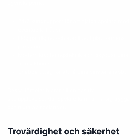
egenskaperna:
24/7 kundsupport för att hjälpa spelare med
eventuella frågor
Hög pålitlighet och stabilitet i plattformens
prestanda
Modern krypteringsteknik som skyddar dina
transaktioner
Snabba uttag för att få dina vinster snabbt
Dessa fördelar bidrar till en positiv
spelupplevelse, där spelare kan känna sig trygga
och njuta av spelandet.
Trovärdighet och säkerhet