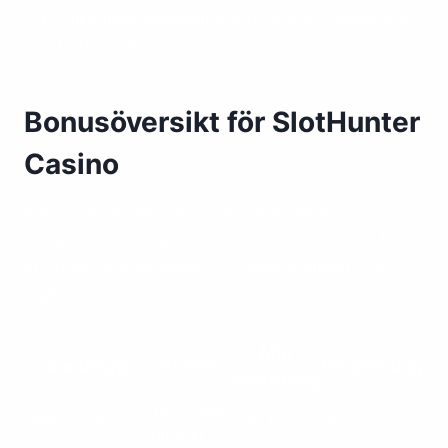
Olika insättningsalternativ gör det enklare att
börja spela
Bonusöversikt för SlotHunter
Casino
För att ge spelare en bättre förståelse av de
bonusar som erbjuds av SlotHunter Casino, här
är en sammanställning av deras bonusar och
regler:
Min
Bonustyp
Storlek
Omsättning
insättning
100% upp
Välkomstbonus
500 kr
30x
till X kr