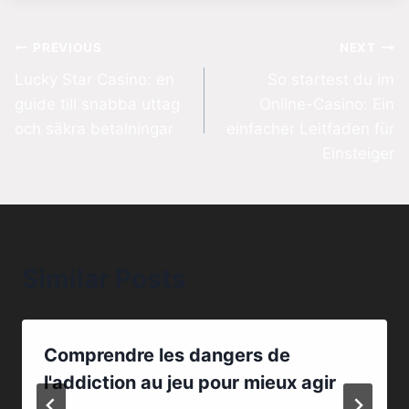
Navigacija
PREVIOUS
NEXT
Lucky Star Casino: en
So startest du im
objava
guide till snabba uttag
Online-Casino: Ein
och säkra betalningar
einfacher Leitfaden für
Einsteiger
Similar Posts
Comprendre les dangers de
l'addiction au jeu pour mieux agir