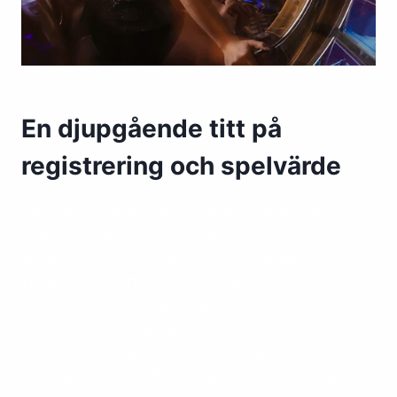
En djupgående titt på
registrering och spelvärde
SlotHunter Casino har en enkel och smidig
registreringsprocess som gör det lätt för nya
spelare att komma igång. Det är viktigt för
spelare att känna att de får värde för sina
insatser, och SlotHunter erbjuder generösa
bonusar och kampanjer som lockar både nya och
återvändande spelare. Plattformens design är
mobiloptimerad, vilket innebär att du kan spela