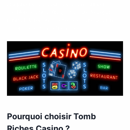
aux joueurs de choisir des options qui leur
semblent les plus sûres, tandis que le dépôt
minimal clairement affiché aide à une gestion
transparente de vos finances.
Pourquoi choisir Tomb
Riches Casino ?