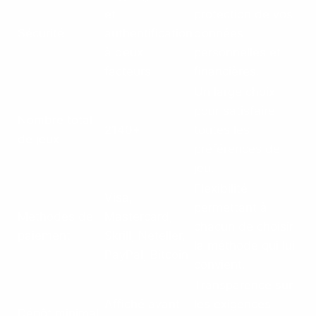
et
protection de vos
Sécurité
authentification
données
à deux
personnelles et
facteurs
financières.
Un large choix
pour satisfaire
Nombre total
2140+
toutes les
de jeux
préférences de
jeu.
Flexibilité
Visa,
permettant à
Méthodes de
Mastercard,
chacun de choisir
paiement
Skrill, Neteller,
la méthode qui lui
PayPal, Bitcoin
convient.
Transparence sur
Affiché avant
les exigences
Dépôt minimal