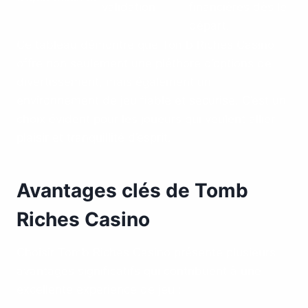
validation
financières dès le
départ.
Ce tableau démontre que Tomb Riches Casino
offre non seulement une pléthore d’options de
divertissement, mais également un
environnement de jeu fiable et sécurisé. C’est un
choix évident pour les joueurs qui veulent allier
plaisir et tranquillité d’esprit.
Avantages clés de Tomb
Riches Casino
Choisir Tomb Riches Casino présente plusieurs
avantages significatifs qui contribuent à une
excellente expérience de jeu :