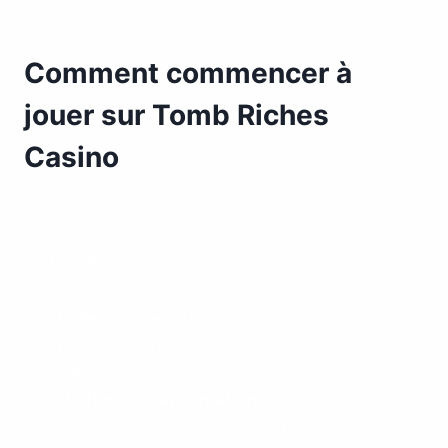
Comment commencer à
jouer sur Tomb Riches
Casino
Pour une expérience de jeu optimale sur Tomb
Riches Casino depuis votre mobile, suivez ces
étapes simples :
Créer un compte :
Accédez au site de Tomb
Riches Casino et remplissez le formulaire
d’inscription.
Vérifier vos informations :
Confirmez votre
identité par l’email envoyé après votre