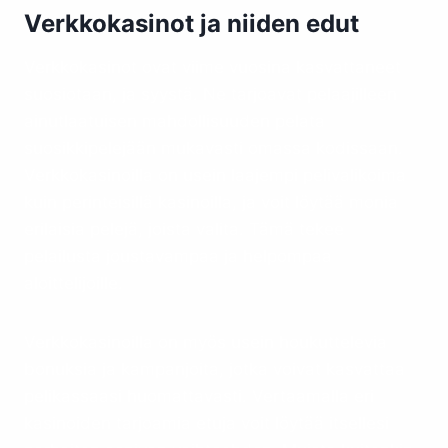
Verkkokasinot ja niiden edut
Verkkokasinot ovat viime vuosina kasvattaneet
suosiotaan, ja syystä. Ne tarjoavat pelaajilleen
ainutlaatuisen mahdollisuuden pelata
suosikkipelejään mukavasti omassa kodissaan.
Verkkokasinoilla on usein laajempi pelivalikoima
kuin perinteisillä kasinoilla, ja voit löytää monia
erilaisia pelejä, joista valita. Tämä tekee
pelailusta joustavampaa ja helpompaa
aloittelijoille.
Verkkokasinoilla on myös usein houkuttelevia
bonuksia ja kampanjoita, jotka voivat kasvattaa
pelikassaasi huomattavasti. Vertaamalla eri
kasinoiden tarjoamia etuja voit löytää itsellesi