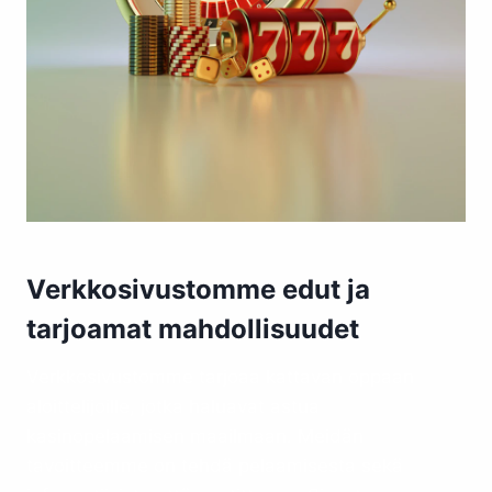
Verkkosivustomme edut ja
tarjoamat mahdollisuudet
Verkkosivustomme tarjoaa kattavan oppaan
aloittelijoille, jotka haluavat astua
kasinopelaamisen maailmaan. Meidän
tavoitteemme on tehdä pelaamisesta sekä