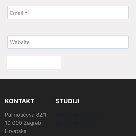
Email
*
Website
KONTAKT
STUDIJI
Palmotićeva 82/1
Prijediplomski studiji
10 000 Zagreb
Diplomski studiji
Hrvatska