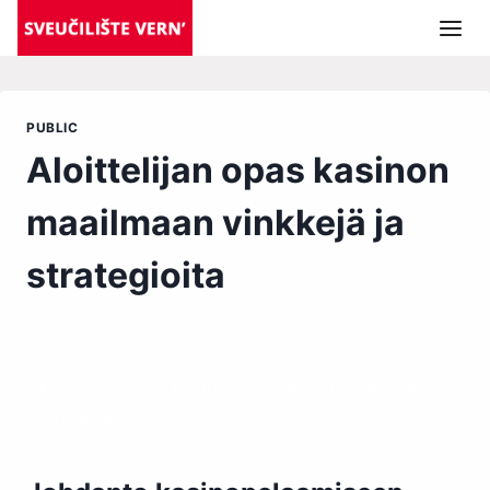
Skip
to
content
PUBLIC
Aloittelijan opas kasinon
maailmaan vinkkejä ja
strategioita
By
Irena Jureković
23. lipnja 2026.
Aloittelijan opas kasinon maailmaan vinkkejä ja
strategioita