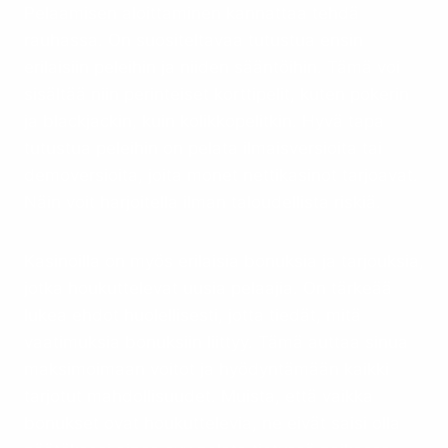
Pelaamisen aloittaminen kannattaa tehdä
rauhassa. On suositeltavaa tutustua ensin
erilaisiin peleihin ja niiden sääntöihin. Tämä voi
sisältää niin perinteiset korttipelit, kuten pokerin
ja blackjackin, kuin kolikkopelitkin. Hyvä tapa
tutustua peleihin on pelata ilmaisversioita tai
demoversioita, joita monet nettikasinot tarjoavat.
Näin voit harjoitella ilman taloudellista riskiä.
Kasinoilla on myös erilaisia bonuksia ja tarjouksia,
jotka houkuttelevat uusia pelaajia. On tärkeää
lukea ehdot huolellisesti, jotta tiedät, mitä
vaatimuksia bonuksiin liittyy. Tämä auttaa sinua
maksimoimaan voitot ja hyödyntämään kaikki
tarjotut mahdollisuudet. Muista, että vaikka
bonukset ovat houkuttelevia, ne eivät saisi olla