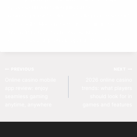
kyseessä uusien pelien julkaisu tai
kasinotarjouksista, olemme täällä pitämässä sinut
ajan tasalla. Meidän asiantunteva tiimimme on
aina valmis auttamaan sinua kaikissa
kysymyksissäsi, joten älä epäröi ottaa yhteyttä!
Navigacija
PREVIOUS
NEXT
Online casino mobile
2026 online casino
objava
app review: enjoy
trends: what players
seamless gaming
should look for in
anytime, anywhere
games and features