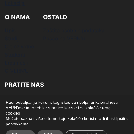
Lokacija
O NAMA
OSTALO
Upisi
Zaštita osobnih podataka
Studiji
Posao na VERN'u
Cjeloživotno
Studenti
Erasmus+
O VERN’U
PRATITE NAS
Radi poboljšanja korisničkog iskustva i bolje funkcionalnosti
VERN'ove internetske stranice koriste tzv. kolačiće (eng.
cookies).
Možete saznati više o tome koje kolačiće koristimo ili ih isključiti u
postavkama
.
© Sveučilište VERN'