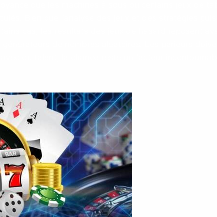
a croyance que les machines à sous ou certains jeux de ta
ulés. Bien que l’analyse des jeux et des stratégies pui
ains cas, les résultats des jeux de hasard reposent ava
s générateurs de nombres aléatoires. Les parieurs doiv
 avec du talent, la chance reste un facteur incontournab