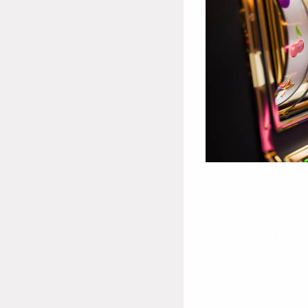
La chance peut jou
faire des gains co
qui allie intuitio
parieurs qui s’app
ceux qui intègrent