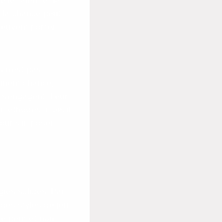
 la chance peut
peuvent porter
 n’est pas
binent chance,
 s’engagent. Leur
 méthodes, mais il
pour s’imposer
gies solides. Par
 des styles de jeu
ée permet non