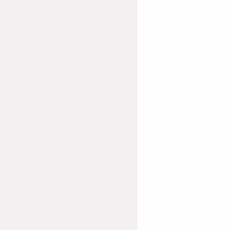
seulement de minim
se présente. Les j
chaque situation av
Dans d’autres form
performances pass
parieurs avertis é
en compte les fact
analytique permet
succès.
Enfin, la gestion 
Établir des limites
catastrophiques. 
faire preuve de pr
de sérénité et de 