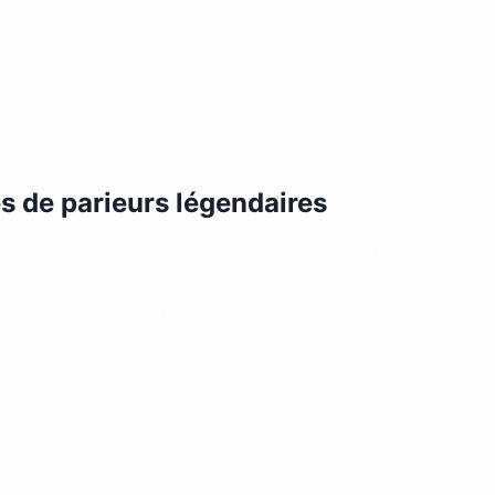
logie joue un rôle crucial dans les jeux de hasard. Les p
lement leurs émotions, mais ils savent également lire ce
 capacité à anticiper les mouvements des autres joueurs
 un environnement compétitif, comme celui du poker, où 
elle.
 de parieurs légendaires
parieurs célèbres comme Edward Thorp, souvent consid
rtes au blackjack, illustrent parfaitement cette dualit
u appliquer des méthodes mathématiques pour maximise
 “Beat the Dealer”, a révolutionné la manière dont les jo
 que l’intelligence et la stratégie peuvent prévaloir sur 
mblématique est celui de Billy Walters, un parieur sport
r les données et à prendre des décisions éclairées. Wa
 à sa connaissance approfondie des sports, prouvant que 