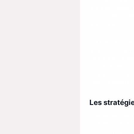
stratégie peuvent
certes jouer un rô
leurs fruits.
Les légendes comm
uniquement régi pa
compétence et une
réussite inspire d
est important de se
dans cet univers c
Les stratégi
Pour se distinguer 
exemple, dans le p
adverses peut don