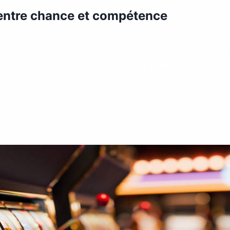
 entre chance et compétence
jeux d’argent, la distinction entre chance et compéten
ns, la chance est le facteur déterminant des gains, tandi
 talent et la stratégie prévalent. Les parieurs professio
res à étudier les jeux, à analyser les statistiques et à
gmentent leurs chances de succès. Ils savent qu’une ap
léatoire des dés ou des cartes. En utilisant un site c
t également bénéficier d’astuces pour améliorer leur ex