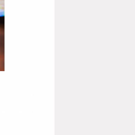
 ce qui permet de
r comme Phil Ivey,
éclairées. Les
 temporaires, mais
ssir à long terme.