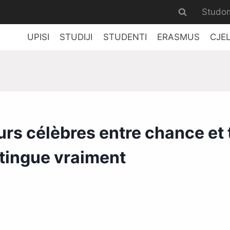
Studom
UPISI
STUDIJI
STUDENTI
ERASMUS
CJE
urs célèbres entre chance et 
stingue vraiment
. lipnja 2026.
res entre chance et talent, qui se distingue vraiment