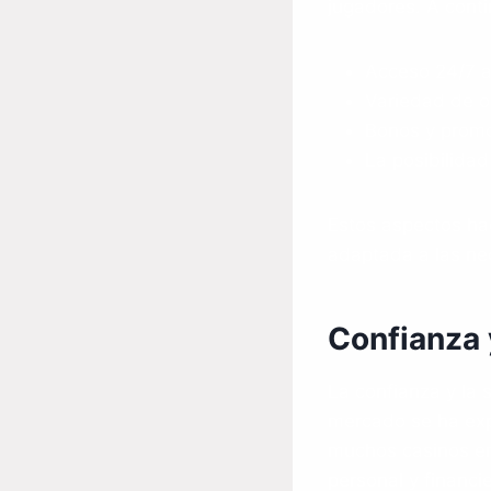
jugadores. A cont
Acceso 24/7 a 
Variedad de o
Bonos y promo
La posibilidad
Estos aspectos hac
adaptada a las ne
Confianza 
La confianza y la 
mercado se ha exp
muchos casinos em
personal y financi