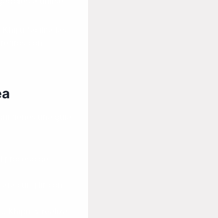
gadores a unirse.
ipu facilita las
retiros con
ea
quí tienes una guía
el proceso de
para cumplir con
 Khipu, y realiza