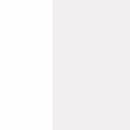
o tragamonedas y
go y,
línea, ofreciendo
ón, se presenta un
 Casino en 2026: