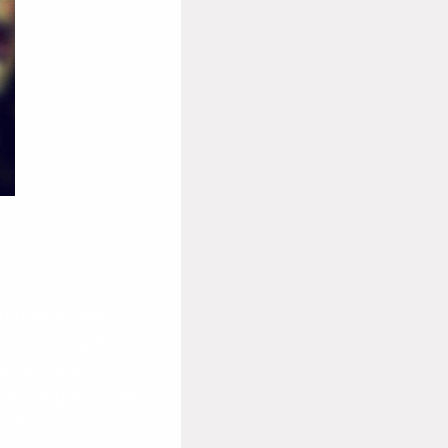
 apuestas que
rado la seguridad,
n disfrutar de
 sus hogares o en
ndly, con