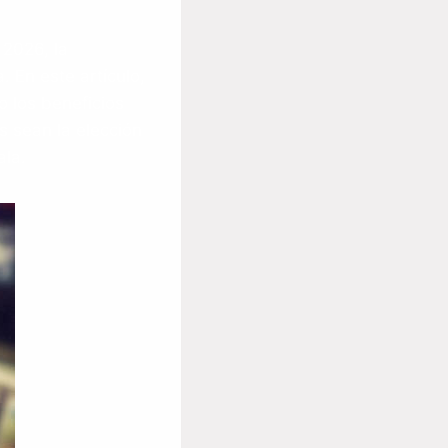
 2026, la
 En este artículo,
o los beneficios
s sean la elección
ala.