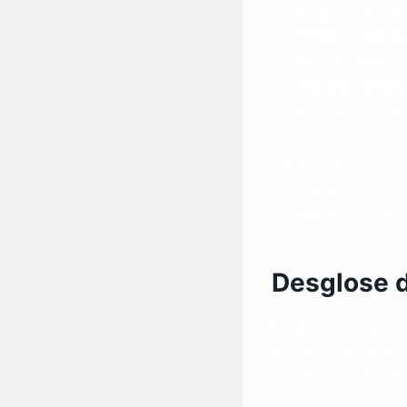
tu primer depó
Selecciona tu
juegos de mes
Empieza a jug
potencialment
Fácil acceso 
Transacciones
Interfaz amig
Desglose d
Los bonos son una 
incentivos tanto 
desglose de los b