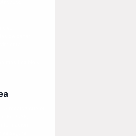
estacados:
 vivo.
des de ganar.
vimiento.
a más flexible y
ea
a. A medida que el
d. En 2026,
información
 más segura.