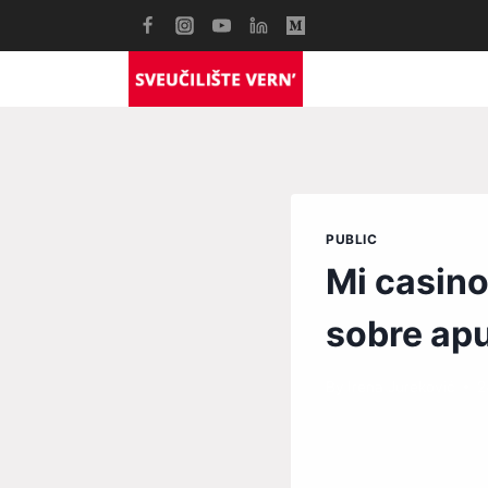
Skip
to
content
PUBLIC
Mi casino
sobre apu
By
Irena Jureković
2