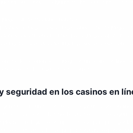
inuación se presentan algunos de los beneficios más d
juegos sin restricciones horarias.
pciones de juego, desde tragamonedas hasta juegos en
ciones que aumentan tu tiempo de juego y oportunida
 de jugar desde cualquier lugar, ya sea en casa o en mo
en que la experiencia de juego en un casino en línea se
cesidades de los jugadores modernos.
y seguridad en los casinos en lín
seguridad son fundamentales al elegir un casino en líne
andido, también lo han hecho las medidas de segurida
plean tecnología de encriptación SSL para proteger la 
era de los usuarios, lo que proporciona una experiencia