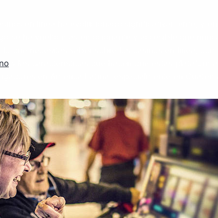
sinos en línea ha evolucionado significativamente, y en
go se ha vuelto más emocionante y accesible que nunca.
lo que necesitas saber sobre los casinos en línea, com
ino
y las características que hacen que estas plataforma
 jugadores en América Latina, especialmente en Guatem