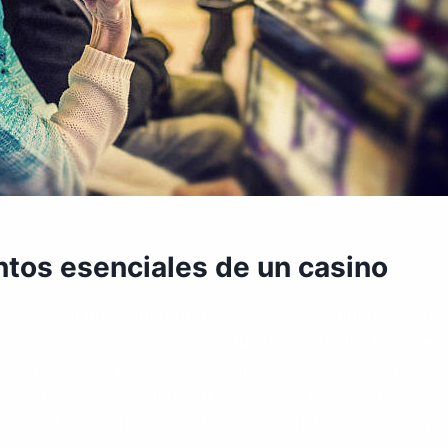
tos esenciales de un casino
nea ofrecen una variedad de juegos y oportunidades de
de jugadores. En 2026, estos lugares virtuales han mejo
 la variedad de juegos disponibles. Los jugadores puede
gos de mesa y casinos en vivo desde la comodidad de
óviles. La experiencia se ha vuelto mucho más user-frie