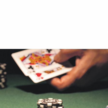
s en línea son regulados por autoridades competentes e
ura un entorno de juego justo.
ue ofrecen juegos de proveedores reconocidos garantiz
uegos sean aleatorios y justos. Por lo tanto, verificar la l
asino es un paso esencial antes de comenzar a jugar.