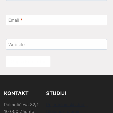
Email
*
Website
KONTAKT
STUDIJI
Palmotićeva 82/1
Prijediplomski studiji
10 000 Zagreb
Diplomski studiji