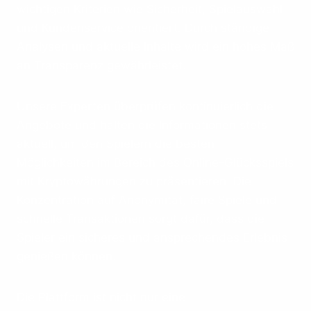
wichtigen Kriterien wie Sicherheit, Spielauswahl
und Kundenservice orientiert. Durch ständige
Analysen und aktuelle Inhalte wird ein hohes Maß
an Transparenz gewährleistet.
Unsere Experten überprüfen kontinuierlich die
Angebote und halten die Informationen stets
aktuell, um den Spielern die besten
Möglichkeiten im Bereich des Online-Glücksspiels
mit Kryptowährungen zu präsentieren. Die
Konzentration auf Anonymität, faire Spiele und
schnelle Transaktionen sorgt dafür, dass die
Spieler ein sicheres und ansprechendes Erlebnis
genießen können.
Die Plattform ist nicht nur eine