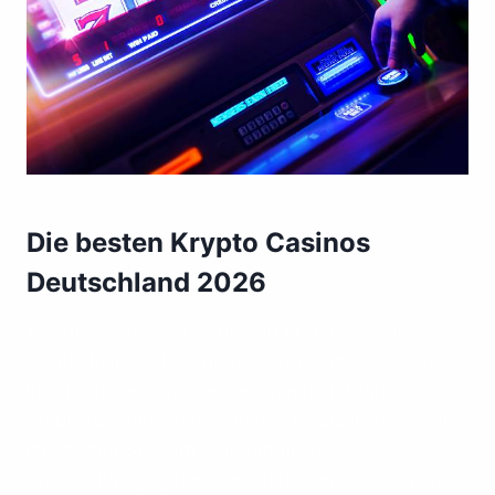
Die besten Krypto Casinos
Deutschland 2026
Auf der Website “Die besten Krypto Casinos
Deutschland 2026” finden Nutzer umfassende
Informationen und Bewertungen zu führenden
Krypto-Casino-Plattformen in Deutschland. Ziel
ist es, den Spielern eine fundierte
Entscheidungsgrundlage zu bieten, die sich an