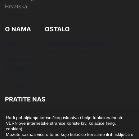
Hrvatska
Lokacija
O NAMA
OSTALO
Upisi
Zaštita osobnih podataka
Studiji
Posao na VERN'u
Cjeloživotno
Studenti
Erasmus+
O VERN’U
PRATITE NAS
Radi poboljšanja korisničkog iskustva i bolje funkcionalnosti
VERN'ove internetske stranice koriste tzv. kolačiće (eng.
cookies).
Možete saznati više o tome koje kolačiće koristimo ili ih isključiti u