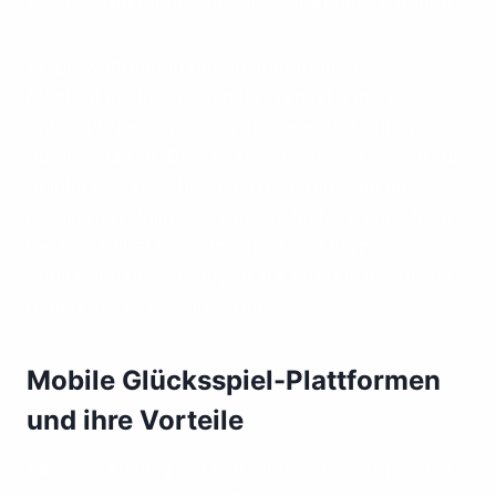
Casinos führen und die Spielerbindung erhöhen.
Kryptowährungen bieten außerdem die
Möglichkeit, internationale Transaktionen
unkompliziert und mit geringeren Gebühren
durchzuführen. Dies ist besonders vorteilhaft für
Spieler aus verschiedenen Ländern, die an
regulierten Online-Casinos teilnehmen möchten.
Die Flexibilität und Sicherheit, die Krypto-
Zahlungen bieten, tragen zur Attraktivität dieser
neuen Art von Casinos bei.
Mobile Glücksspiel-Plattformen
und ihre Vorteile
Mit dem Anstieg der Nutzung von Smartphones