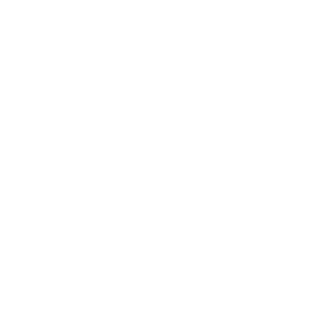
und Tablets ist das mobile Glücksspiel zu einem
unverzichtbaren Bestandteil der Casino-Branche
geworden. Spieler können nun jederzeit und
überall auf ihre Lieblingsspiele zugreifen, ohne an
einen Desktop-Computer gebunden zu sein.
Diese Flexibilität hat die Zugänglichkeit von
Casinos erheblich erhöht und neue Zielgruppen
angesprochen.
Mobile Plattformen bieten oft die gleichen
Funktionen wie ihre Desktop-Pendants,
einschließlich einer breiten Palette von Spielen
und sicheren Zahlungsmethoden. Viele Casinos
optimieren ihre Websites oder entwickeln Apps,
um das Spielerlebnis auf mobilen Geräten zu
verbessern. Eine benutzerfreundliche
Schnittstelle und schnelle Ladezeiten sind