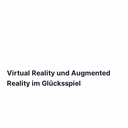
rund um die Uhr verfügbar sind. Diese
Technologien ermöglichen es den Casinos, den
Spielern sofortige Unterstützung zu bieten,
Fragen zu beantworten und Probleme zu lösen,
ohne dass menschliche Mitarbeiter ständig
verfügbar sein müssen. Dies steigert die Effizienz
und sorgt für ein nahtloses Spielerlebnis.
Virtual Reality und Augmented
Reality im Glücksspiel
Die Einführung von Virtual Reality (VR) und
Augmented Reality (AR) hat das Spielerlebnis in
Casinos grundlegend verändert. Diese
Technologien ermöglichen es den Spielern, in
immersive Welten einzutauchen, die die reale