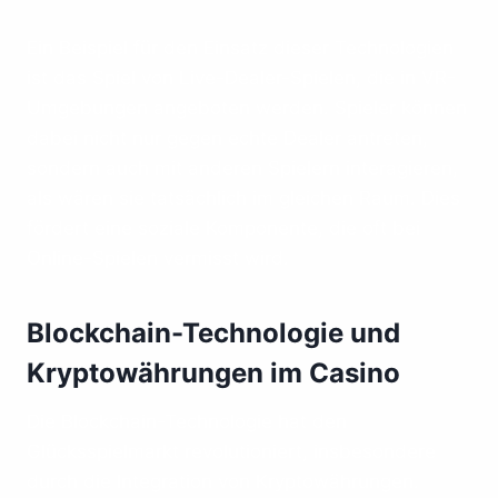
Ein Beispiel für den Einsatz dieser Technologien
ist das Spiel von Live-Dealer-Spielen, die in VR-
Umgebungen angeboten werden. Spieler können
dabei nicht nur gegen echte Dealer antreten,
sondern auch mit anderen Spielern interagieren,
als wären sie tatsächlich im gleichen Raum. Dies
fördert eine soziale Komponente, die oft bei
Online-Spielen vermisst wird.
Blockchain-Technologie und
Kryptowährungen im Casino
Die Blockchain-Technologie hat den
Glücksspielmarkt revolutioniert, insbesondere
durch die Integration von Kryptowährungen.