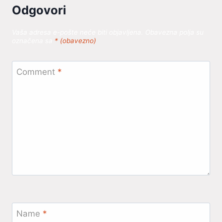
Odgovori
Vaša adresa e-pošte neće biti objavljena.
Obavezna polja su
označena sa
* (obavezno)
Comment
*
Name
*