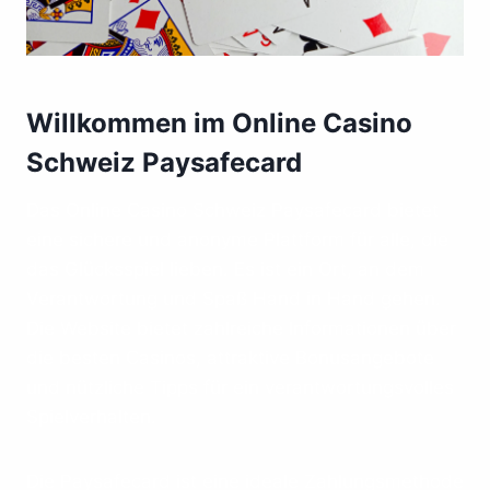
Willkommen im Online Casino
Schweiz Paysafecard
Das Online Casino Schweiz Paysafecard bietet
eine sichere und anonyme Plattform für alle, die
das Glücksspiel lieben. Es ist ein Ort, an dem
Verantwortung und Spaß Hand in Hand gehen.
Die Website bietet zahlreiche Informationen über
die besten Casinos, attraktive Bonusangebote
und nützliche Tipps für ein verantwortungsvolles
Spielverhalten.
Die Paysafecard ist eine ideale Zahlungsmethode