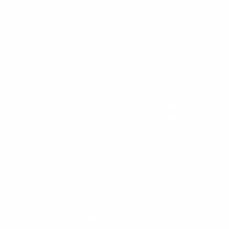
Erfolg ist.
Das Festlegen von Einsatzlimits für jede
Spielsitzung ist entscheidend. Ein kluger Spieler
könnte beispielsweise entscheiden, nicht mehr
als 5% seiner gesamten Bankroll in einer Sitzung
zu setzen. Durch diese Vorgehensweise wird das
Risiko minimiert, das gesamte Geld auf einmal zu
verlieren, und es wird Raum für weitere
Spielmöglichkeiten geschaffen, auch wenn die
ersten Runden nicht erfolgreich waren.
Darüber hinaus sollte jeder Spieler regelmäßig
überprüfen, ob seine Bankroll-Management-