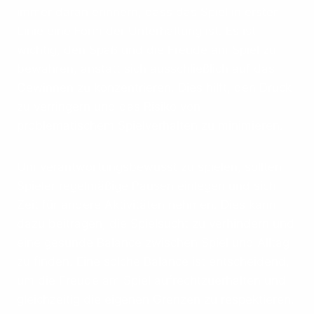
immer daran erinnern, dass das Spiel in erster
Linie eine Form der Unterhaltung ist. Es ist
wichtig, den Spaß und die Freude am Spiel zu
bewahren, anstatt sich ausschließlich auf das
Gewinnen zu konzentrieren. Dies hilft, den Druck
zu verringern und das Risiko von
problematischem Spielverhalten zu minimieren.
Um verantwortungsbewusst zu spielen, sollten
Spieler regelmäßige Pausen einlegen und sich
Zeit für andere Aktivitäten nehmen. Dies kann
dazu beitragen, die Spielsucht zu verhindern und
eine gesunde Balance zwischen Spiel und Alltag
zu finden. Eine solche Balance ist entscheidend,
um die Freude am Spiel aufrechtzuerhalten und
gleichzeitig die eigenen Grenzen zu respektieren.