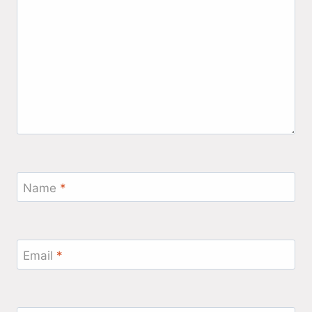
Name
*
Email
*