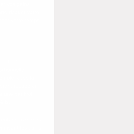
ter vos gains
and risquer votre
nger votre temps
uhaitant
rtionnelle
xemple, avec la
érant récupérer
te une bankroll
éfis.
centage fixe de sa
ximisant les gains