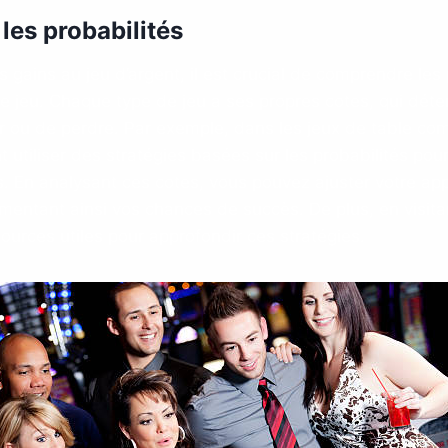
es probabilités
 gains au jeu d’argent, il est crucial de comprendre les 
e jeu. Chaque type de jeu a ses propres cotes, qui déte
 ou de perdre. Par exemple, dans les jeux de table com
t utiliser des stratégies basées sur les probabilités po
s. En analysant ces cotes, vous pouvez ajuster votre ap
entant ainsi vos chances de succès. De plus, en visit
ources utiles pour approfondir ces stratégies.