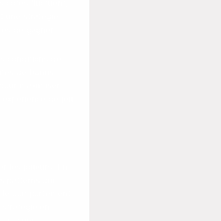
s cotes fluctuent,
nt une stratégie
ces de gagner.
es conditions de
nités de bonus
 pour maximiser
e expérience de jeu
r les joueurs. En
s patterns qui
re le comportement
 stratégie en
vos gains.