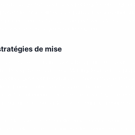
s notions de gestion des risques peut également augmen
prenant les probabilités, vous pouvez mieux évaluer qu
er prudemment. Cette approche peut vous aider à prolo
ser vos chances de gains sur le long terme.
stratégies de mise
mise sont des outils indispensables pour tout joueur so
ns. Des systèmes comme la Martingale ou la mise propo
joueurs à gérer leur bankroll de manière efficace. Par e
e, le joueur double sa mise après chaque perte, en esp
ne victoire ultérieure. Toutefois, cette stratégie nécessi
 maximum de mise sur la table, ce qui peut poser des d
 est la mise proportionnelle, où le joueur mise un pour
e pari. Cela permet de minimiser les risques tout en ma