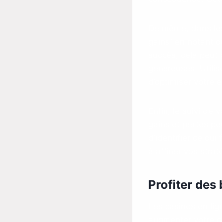
De même, dans les
gains” en notant q
succès, cela peut 
généreuses. Utilis
d’optimiser votre 
Enfin, le suivi de
gains et pertes pe
d’identifier ce qui
à affiner vos stra
Profiter des
Les casinos en li
augmenter votre c