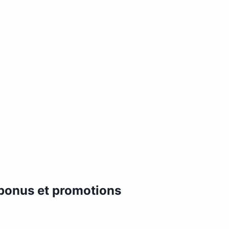
 jeux de machines à sous, certains joueurs suivent des
uelles machines paient le plus souvent. Même si cela ne 
offrir un aperçu précieux des machines qui pourraient êt
er ces analyses pour faire des choix éclairés peut vous 
expérience de jeu.
 vos propres performances est également crucial. Tenir u
ut vous fournir des informations précieuses sur votre je
 fonctionne et ce qui ne fonctionne pas. Une telle réflex
tégies et à adapter votre style de jeu pour obtenir des ré
 bonus et promotions
gne offrent souvent des bonus et promotions qui peuven
apital de jeu. Ces offres peuvent inclure des bonus de 