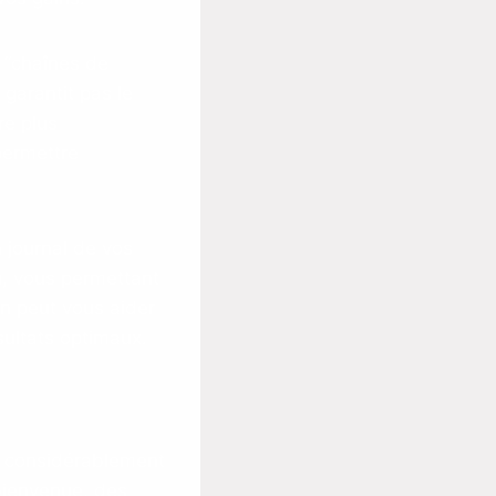
 “chaînes de
garantit pas le
re plus
permettre
n journal de vos
u, vous permettant
ion peut vous aider
sultats optimaux.
t considérablement
bienvenue, des