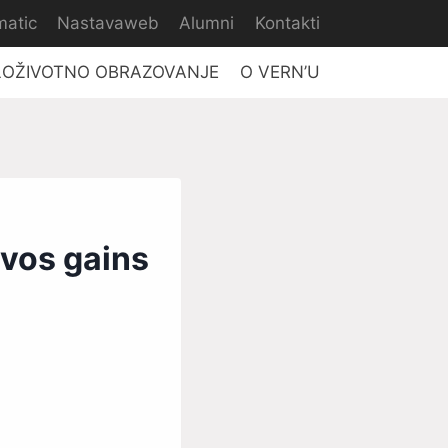
atic
Nastavaweb
Alumni
Kontakti
LOŽIVOTNO OBRAZOVANJE
O VERN’U
vos gains