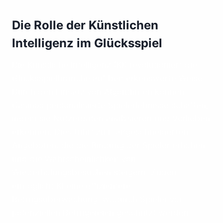
Die Rolle der Künstlichen
Intelligenz im Glücksspiel
Die Künstliche Intelligenz (KI) revolutioniert die
Glücksspielbranche auf bemerkenswerte Weise.
Durch den Einsatz von Algorithmen können
Casinos personalisierte Spielerlebnisse schaffen,
indem sie Nutzerdaten analysieren und Vorlieben
erkennen. Dies führt zu maßgeschneiderten
Angeboten, die die Bindung der Spieler erhöhen
und die Wahrscheinlichkeit von
Wiederholungsbesuchen steigern. Zudem
ermöglicht KI eine effizientere
Betrugsüberwachung, wodurch Spieler vor
potenziellen Betrügereien geschützt werden.