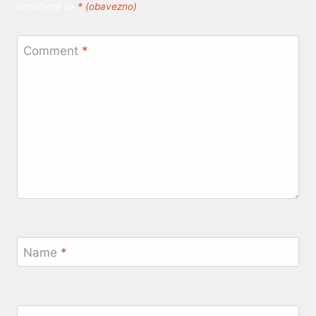
označena sa
* (obavezno)
Comment
*
Name
*