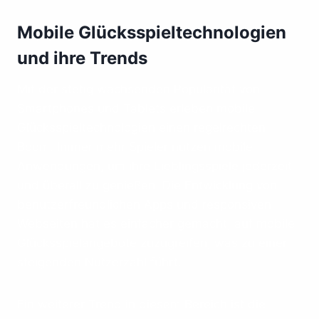
Mobile Glücksspieltechnologien
und ihre Trends
Mit der stetig wachsenden Popularität von
Smartphones und Tablets erleben mobile
Glücksspieltechnologien einen regelrechten
Boom. Immer mehr Spieler nutzen mobile
Anwendungen, um ihre Lieblingsspiele jederzeit
und überall zu genießen. Die Entwicklung von
benutzerfreundlichen Apps und responsiven
Webseiten hat es einfacher gemacht, auf mobile
Glücksspielangebote zuzugreifen, was zu einer
steigenden Nutzerzahl führt.
Ein weiterer Trend in diesem Bereich ist die