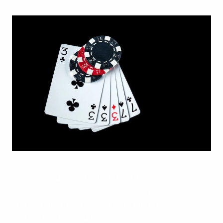
Um dos aspectos mais intrigantes é a maneira
como os cassinos oferecem não apenas
entretenimento, mas também uma fuga da
realidade. Para muitos famosos, que