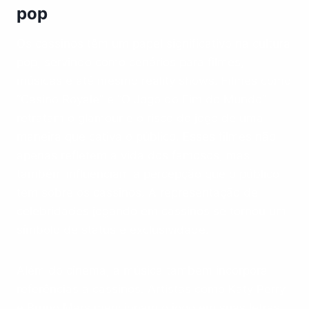
pop
Os cassinos têm um papel significativo na cultura
pop, servindo como cenários para filmes,
músicas e até mesmo reality shows. Filmes como
“Casino Royale” e “O Jogo do Fim do Mundo”
retratam o glamour e o risco do jogo de uma
maneira que cativa o público. Esses filmes não
apenas refletem a vida dos famosos, mas
também influenciam a percepção que o público
tem sobre os cassinos. A representação de
celebridades jogando em cassinos se tornou um
símbolo de status e exclusividade.
Além do cinema, a música também incorpora
referências a cassinos. Artistas como Katy Perry
e Bruno Mars mencionam o jogo em suas letras,