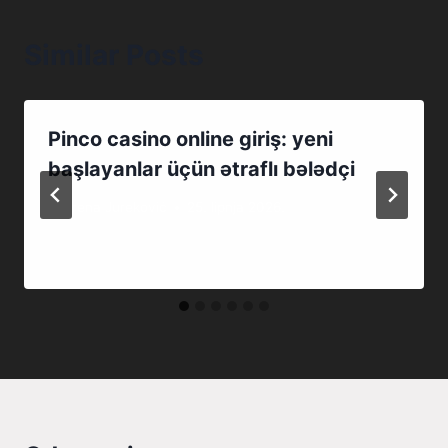
Similar Posts
Pinco casino online giriş: yeni
başlayanlar üçün ətraflı bələdçi
By
Irena Jureković
25. lipnja 2026.