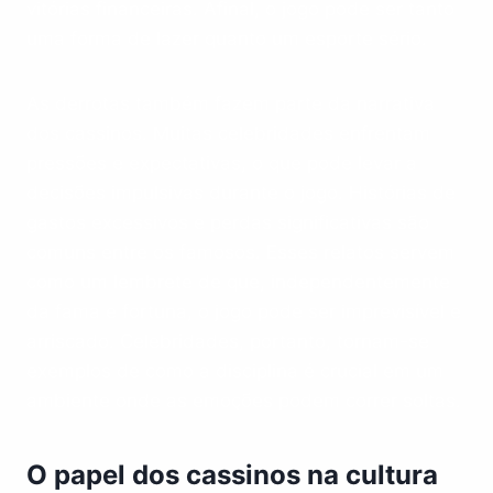
vitórias financeiras. Afinal, o jogo pode ser tanto
uma forma de lazer quanto um esporte sério.
As derrotas também fazem parte da narrativa
dos cassinos. Muitas celebridades enfrentam
pressões e expectativas, o que pode levar a
decisões impulsivas durante o jogo. Histórias de
gastos excessivos e perdas significativas são
comuns entre os famosos. Esses relatos servem
como um lembrete de que, independentemente
da fama e fortuna, o jogo pode ser imprevisível e
arriscado. Celebridades, portanto, tornam-se
exemplos de como a disciplina é crucial em um
ambiente onde as emoções podem correr soltas.
O papel dos cassinos na cultura