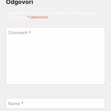
Odgovori
Vaša adresa e-pošte neće biti objavljena.
Obavezna polja su
označena sa
* (obavezno)
Comment
*
Name
*