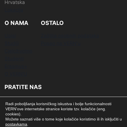
Hrvatska
Lokacija
O NAMA
OSTALO
Upisi
Zaštita osobnih podataka
Studiji
Posao na VERN'u
Cjeloživotno
Studenti
Erasmus+
O VERN’U
PRATITE NAS
Radi poboljšanja korisničkog iskustva i bolje funkcionalnosti
VERN'ove internetske stranice koriste tzv. kolačiće (eng.
cookies).
Možete saznati više o tome koje kolačiće koristimo ili ih isključiti u
postavkama
.