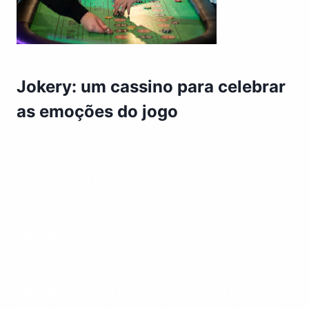
Jokery: um cassino para celebrar
as emoções do jogo
O Jokery é um cassino online que oferece uma
experiência única e envolvente para os amantes
do jogo. Com uma vasta seleção de jogos, desde
slots emocionantes até mesas de blackjack, o
site proporciona uma atmosfera que pode ser
apreciada por jogadores de todas as
preferências. As promoções, como o bônus de
boas-vindas e as rodadas grátis, tornam a
experiência ainda mais atraente, permitindo que
novos jogadores explorem o mundo do cassino