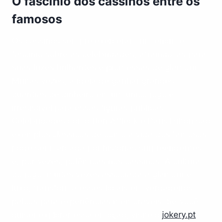
O fascínio dos cassinos entre os
famosos
Os cassinos sempre exerceram um enorme
fascínio sobre as celebridades, atraindo-as para
suas luzes brilhantes e promessas de glamour.
Muitas vezes, a ideia de ganhar grandes
quantias de dinheiro em um único jogo é
irresistível para essas figuras públicas.
Celebridades como Ben Affleck e Paris Hilton são
exemplos clássicos de como a vida dos famosos
pode ser marcada por histórias surpreendentes
e, por vezes, polêmicas nos cassinos. A cultura
do jogo, muitas vezes associada a glamour e
luxo, transforma esses locais em verdadeiros
palcos para experiências memoráveis. Se você
quiser explorar essa emoção, visite o
jokery.pt
.