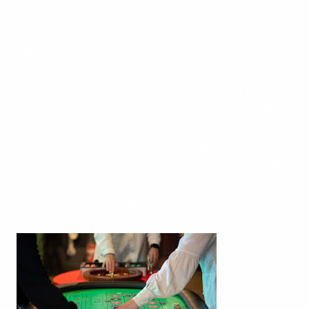
Os cassinos online também têm se tornado uma
plataforma para promoções e eventos especiais,
atraindo a atenção de figuras públicas. O uso de
bônus e promoções, como as oferecidas por
cassinos virtuais, traz novas histórias de vitórias
e derrotas para a luz. Dessa forma, a interação
entre celebridades e cassinos online continua a
moldar a narrativa do jogo, refletindo tendências
e mudanças na forma como o entretenimento é
consumido na era digital.