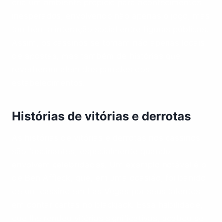
cria um ambiente propício para acontecimentos
inesperados, envolvendo não apenas o jogo, mas
também a interação social entre figuras públicas.
Assim, os cassinos se tornam não apenas locais
de apostas, mas também de histórias que
reverberam além das paredes dos
estabelecimentos.
Histórias de vitórias e derrotas
As histórias de vitórias e derrotas nos cassinos
são fascinantes, especialmente quando
envolvem celebridades. Um exemplo notável é o
de Ben Affleck, que, em uma ocasião, foi banido
de um cassino em Las Vegas por seus talentos
em contar cartas no blackjack. Essa habilidade,
que lhe rendeu vitórias significativas, acabou se