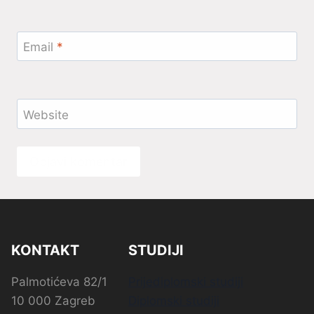
Email
*
Website
KONTAKT
STUDIJI
Palmotićeva 82/1
Prijediplomski studiji
10 000 Zagreb
Diplomski studiji