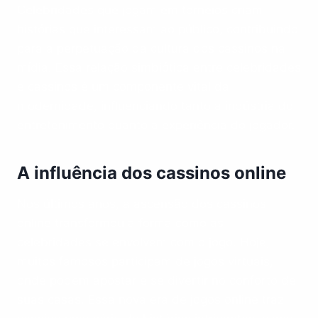
Celebridades que jogam em torneios criam
histórias que interessam ao público, contribuindo
para a perpetuação da cultura dos cassinos na
mídia. Essa relação simbiótica entre celebridades
e cassinos é um componente vital da
modernidade, influenciando tanto a indústria do
entretenimento quanto a experiência do jogador.
A influência dos cassinos online
Nos últimos anos, a ascensão dos cassinos
online transformou a forma como as
celebridades se envolvem com o jogo. Hoje,
muitos famosos participam de jogos virtuais,
onde podem apostar e se divertir no conforto de
suas casas. Essa nova era de jogos online traz