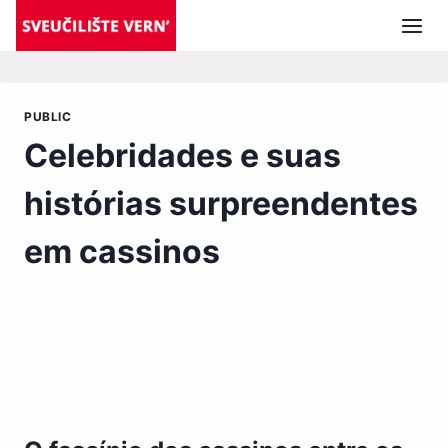
Skip
to
content
PUBLIC
Celebridades e suas
histórias surpreendentes
em cassinos
By
Irena Jureković
22. lipnja 2026.
Celebridades e suas histórias surpreendentes
em cassinos